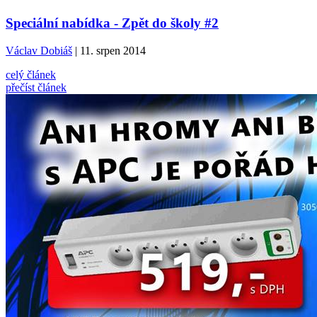
Speciální nabídka - Zpět do školy #2
Václav Dobiáš
| 11. srpen 2014
celý článek
přečíst článek