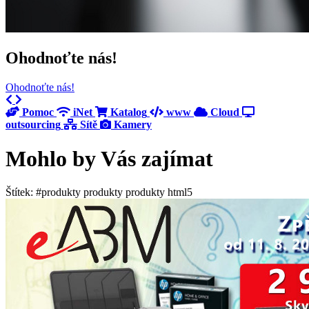
Ohodnoťte nás!
Ohodnoťte nás!
Previous
Next
Pomoc
iNet
Katalog
www
Cloud
outsourcing
Sítě
Kamery
Mohlo by Vás zajímat
Štítek: #produkty produkty produkty html5