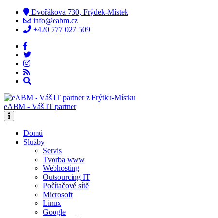
Dvořákova 730, Frýdek-Místek
info@eabm.cz
+420 777 027 509
eABM - Váš IT partner
Domů
Služby
Servis
Tvorba www
Webhosting
Outsourcing IT
Počítačové sítě
Microsoft
Linux
Google