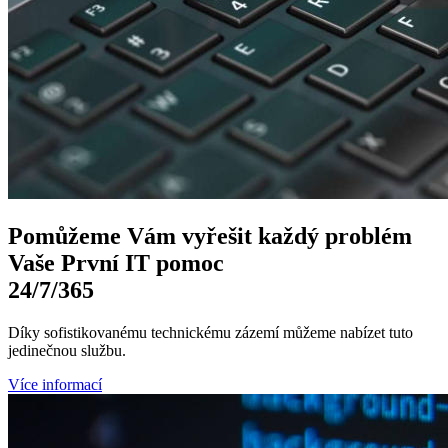
Pomůžeme Vám
vyřešit každý problém
Vaše První
IT pomoc
24/7
/365
Díky sofistikovanému technickému zázemí můžeme nabízet tuto
jedinečnou službu.
Více informací