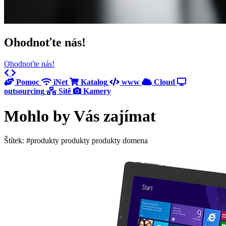
Ohodnoťte nás!
Ohodnoťte nás!
Previous
Next
Pomoc
iNet
Katalog
www
Cloud
outsourcing
Sítě
Kamery
Mohlo by Vás zajímat
Štítek: #produkty produkty produkty domena