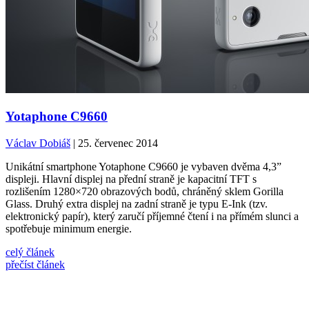
Yotaphone C9660
Václav Dobiáš
| 25. červenec 2014
Unikátní smartphone Yotaphone C9660 je vybaven dvěma 4,3”
displeji. Hlavní displej na přední straně je kapacitní TFT s
rozlišením 1280×720 obrazových bodů, chráněný sklem Gorilla
Glass. Druhý extra displej na zadní straně je typu E-Ink (tzv.
elektronický papír), který zaručí příjemné čtení i na přímém slunci a
spotřebuje minimum energie.
celý článek
přečíst článek