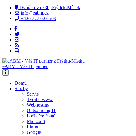
Dvořákova 730, Frýdek-Místek
info@eabm.cz
+420 777 027 509
eABM - Váš IT partner
Domů
Služby
Servis
Tvorba www
Webhosting
Outsourcing IT
Počítačové sítě
Microsoft
Linux
Google