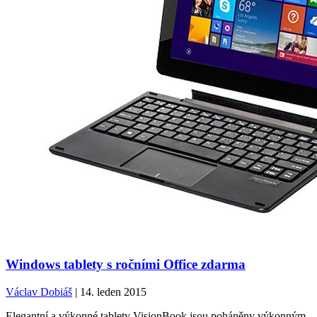
Windows tablety s ročními Office zdarma
Václav Dobiáš
| 14. leden 2015
Elegantní a výkonné tablety VisionBook jsou poháněny výkonným