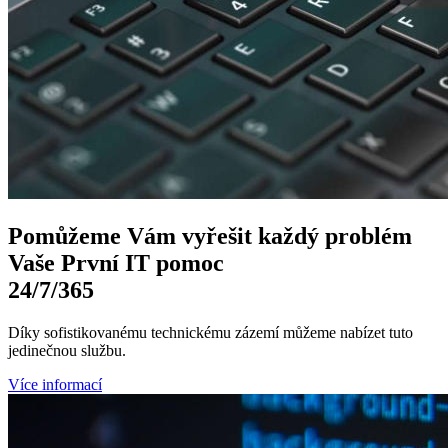
Pomůžeme Vám
vyřešit každý problém
Vaše První
IT pomoc
24/7
/365
Díky sofistikovanému technickému zázemí můžeme nabízet tuto
jedinečnou službu.
Více informací