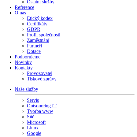
Ostatní služby
Reference
O nás
Etický kodex
Certifikáty
GDPR
Profil společnosti
Zaměstnání
Partneři
Dotace
Podporujeme
Novinky
Kontakty
Provozovatel
Tiskové zprávy
Naše služby
Servis
Outsourcing IT
Tvorba www
Sítě
Microsoft
Linux
Google