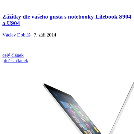
Zážitky dle vašeho gusta s notebooky Lifebook S904
a U904
Václav Dobiáš
| 7. září 2014
celý článek
přečíst článek