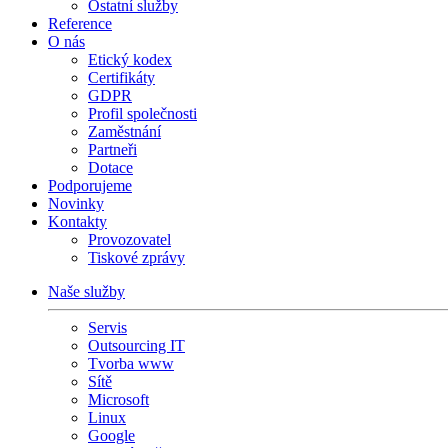
Ostatní služby
Reference
O nás
Etický kodex
Certifikáty
GDPR
Profil společnosti
Zaměstnání
Partneři
Dotace
Podporujeme
Novinky
Kontakty
Provozovatel
Tiskové zprávy
Naše služby
Servis
Outsourcing IT
Tvorba www
Sítě
Microsoft
Linux
Google