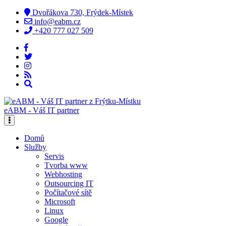
Dvořákova 730, Frýdek-Místek
info@eabm.cz
+420 777 027 509
eABM - Váš IT partner
Domů
Služby
Servis
Tvorba www
Webhosting
Outsourcing IT
Počítačové sítě
Microsoft
Linux
Google