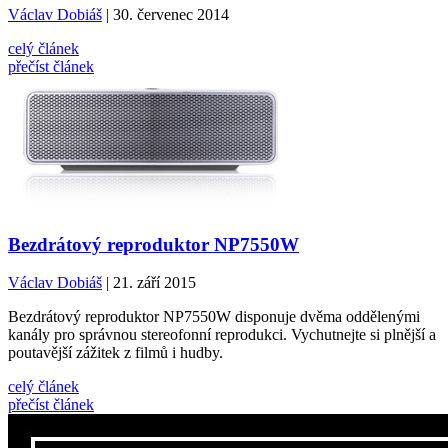
Václav Dobiáš
| 30. červenec 2014
celý článek
přečíst článek
Bezdrátový reproduktor NP7550W
Václav Dobiáš
| 21. září 2015
Bezdrátový reproduktor NP7550W disponuje dvěma oddělenými
kanály pro správnou stereofonní reprodukci. Vychutnejte si plnější a
poutavější zážitek z filmů i hudby.
celý článek
přečíst článek