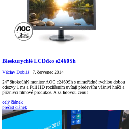
Bleskurychlé LCDčko e2460Sh
Václav Dobiáš
| 7. červenec 2014
24” širokoúhlý monitor AOC e2460Sh s mimořádně rychlou dobou
odezvy 1 ms a Full HD rozlišením uvítají především vášniví hráči a
příznivci filmové produkce. A za lidovou cenu!
celý článek
přečíst článek