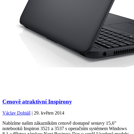
Cenově atraktivní Inspirony
Václav Dobiáš
| 29. květen 2014
Nabízíme našim zákazníkům cenově dostupné sestavy 15,6”
notebooků Inspiron 3521 a 3537 s operačním systémem Windows
8.1 a tříletou zárukou Next Business Day v ceně! Uvedené modely