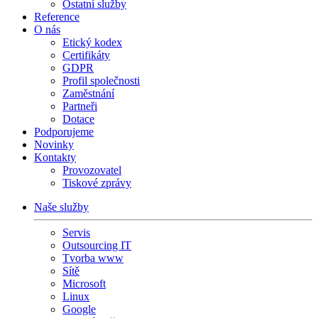
Ostatní služby
Reference
O nás
Etický kodex
Certifikáty
GDPR
Profil společnosti
Zaměstnání
Partneři
Dotace
Podporujeme
Novinky
Kontakty
Provozovatel
Tiskové zprávy
Naše služby
Servis
Outsourcing IT
Tvorba www
Sítě
Microsoft
Linux
Google