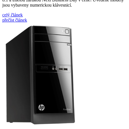
jsou vybaveny numerickou klávesnicí.
celý článek
přečíst článek