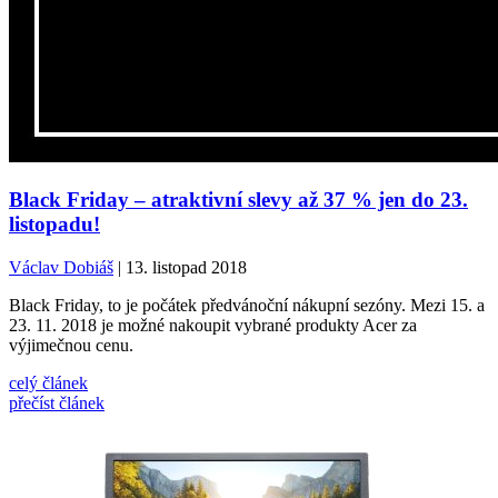
Black Friday – atraktivní slevy až 37 % jen do 23.
listopadu!
Václav Dobiáš
| 13. listopad 2018
Black Friday, to je počátek předvánoční nákupní sezóny. Mezi 15. a
23. 11. 2018 je možné nakoupit vybrané produkty Acer za
výjimečnou cenu.
celý článek
přečíst článek