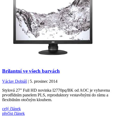
Brilantní ve všech barvách
Václav Dobiáš
| 5. prosinec 2014
Stylová 27” Full HD novinka I2770pq/BK od AOC je vybavena
prvotřídním panelem PLS, reproduktory vestavěnými do rámu a
flexibilním otočným kloubem.
celý článek
přečíst článek