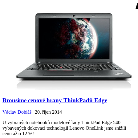
Brousíme cenové hrany ThinkPadů Edge
Václav Dobiáš
| 20. říjen 2014
U vybraných notebooků modelové řady ThinkPad Edge 540
vybavených dokovací technologií Lenovo OneLink jsme snížili
cenu až o 12 %!