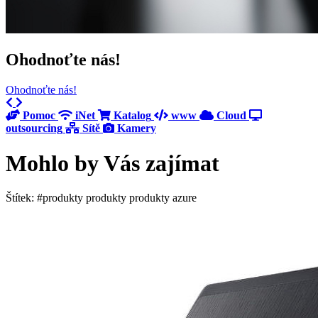
Ohodnoťte nás!
Ohodnoťte nás!
Previous
Next
Pomoc
iNet
Katalog
www
Cloud
outsourcing
Sítě
Kamery
Mohlo by Vás zajímat
Štítek: #produkty produkty produkty azure