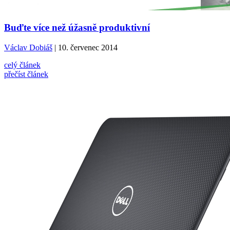
Buďte více než úžasně produktivní
Václav Dobiáš
| 10. červenec 2014
celý článek
přečíst článek