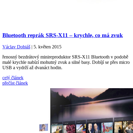
Bluetooth reprák SRS-X11 – krychle, co má zvuk
Václav Dobiáš
| 5. květen 2015
řenosný bezdrátový minireproduktor SRS-X11 Bluetooth v podobě
malé krychle nabízí mohutný zvuk a silné basy. Dobíjí se přes micro
USB a vydrží až dvanáct hodin.
celý článek
přečíst článek