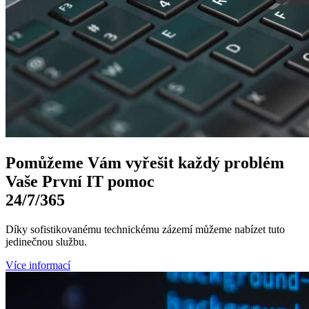
Pomůžeme Vám
vyřešit každý problém
Vaše První
IT pomoc
24/7
/365
Díky sofistikovanému technickému zázemí můžeme nabízet tuto
jedinečnou službu.
Více informací