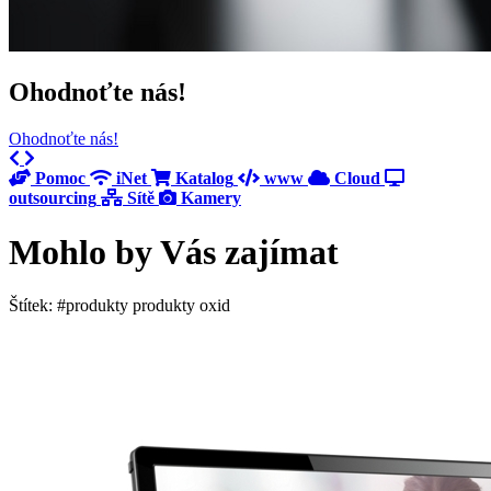
Ohodnoťte nás!
Ohodnoťte nás!
Previous
Next
Pomoc
iNet
Katalog
www
Cloud
outsourcing
Sítě
Kamery
Mohlo by Vás zajímat
Štítek: #produkty produkty oxid