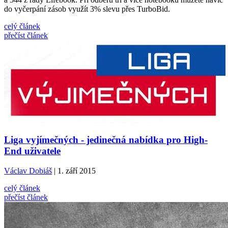
do vyčerpání zásob využít 3% slevu přes TurboBid.
celý článek
přečíst článek
Liga vyjímečných - jedinečná nabídka pro High-
End uživatele
Václav Dobiáš
| 1. září 2015
celý článek
přečíst článek