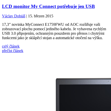
LCD monitor My Connect potřebuje jen USB
Václav Dobiáš
| 15. březen 2015
17,3” novinka MyConnect E1759FWU od AOC rozšiřuje vaši
zobrazovací plochu pomocí jediného kabelu. Je vybavena rychlým
USB 3.0 připojením, ochranným pouzdrem pro přenos i chytrými
funkcemi jako je sklápěcí stojan a automatické otočení na výšku.
celý článek
přečíst článek