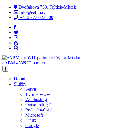
Dvořákova 730, Frýdek-Místek
info@eabm.cz
+420 777 027 509
eABM - Váš IT partner
Domů
Služby
Servis
Tvorba www
Webhosting
Outsourcing IT
Počítačové sítě
Microsoft
Linux
Google