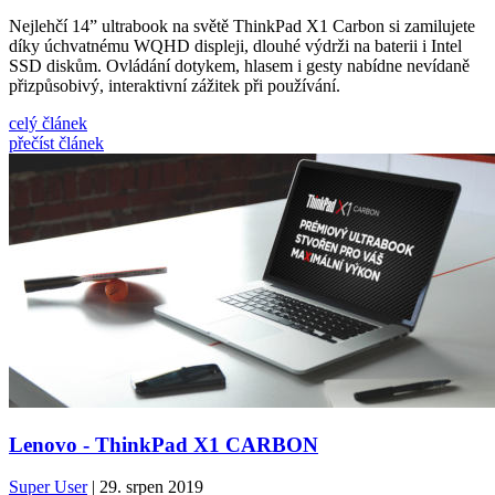
Nejlehčí 14” ultrabook na světě ThinkPad X1 Carbon si zamilujete
díky úchvatnému WQHD displeji, dlouhé výdrži na baterii i Intel
SSD diskům. Ovládání dotykem, hlasem i gesty nabídne nevídaně
přizpůsobivý, interaktivní zážitek při používání.
celý článek
přečíst článek
Lenovo - ThinkPad X1 CARBON
Super User
| 29. srpen 2019