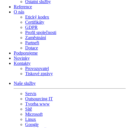
Ostatní služby
Reference
O nás
Etický kodex
Certifikáty
GDPR
Profil společnosti
Zaměstnání
Partneři
Dotace
Podporujeme
Novinky
Kontakty
Provozovatel
Tiskové zprávy
Naše služby
Servis
Outsourcing IT
Tvorba www
Sítě
Microsoft
Linux
Google