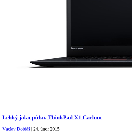
Lehký jako pírko, ThinkPad X1 Carbon
Václav Dobiáš
| 24. únor 2015