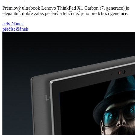
Prémiový ultrabook Lenovo ThinkPad X1 Carbon (7. generace) je
elegantní, dobře zabezpečený a lehčí než jeho předchozí generace.
celý článek
přečíst článek