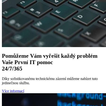
Pomůžeme Vám
vyřešit každý problém
Vaše První
IT pomoc
24/7
/365
Díky sofistikovanému technickému zázemí můžeme nabízet tuto
jedinečnou službu.
Více informací