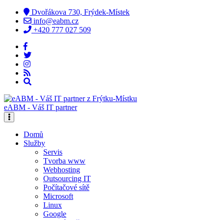
Dvořákova 730, Frýdek-Místek
info@eabm.cz
+420 777 027 509
eABM - Váš IT partner
Domů
Služby
Servis
Tvorba www
Webhosting
Outsourcing IT
Počítačové sítě
Microsoft
Linux
Google