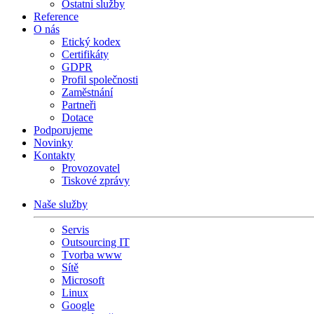
Ostatní služby
Reference
O nás
Etický kodex
Certifikáty
GDPR
Profil společnosti
Zaměstnání
Partneři
Dotace
Podporujeme
Novinky
Kontakty
Provozovatel
Tiskové zprávy
Naše služby
Servis
Outsourcing IT
Tvorba www
Sítě
Microsoft
Linux
Google