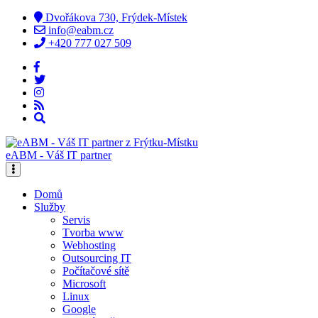
Dvořákova 730, Frýdek-Místek
info@eabm.cz
+420 777 027 509
eABM - Váš IT partner
Domů
Služby
Servis
Tvorba www
Webhosting
Outsourcing IT
Počítačové sítě
Microsoft
Linux
Google