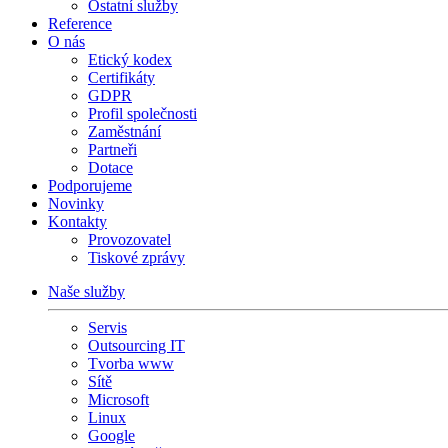
Ostatní služby
Reference
O nás
Etický kodex
Certifikáty
GDPR
Profil společnosti
Zaměstnání
Partneři
Dotace
Podporujeme
Novinky
Kontakty
Provozovatel
Tiskové zprávy
Naše služby
Servis
Outsourcing IT
Tvorba www
Sítě
Microsoft
Linux
Google