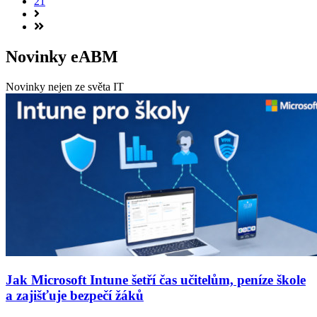
21
Novinky eABM
Novinky nejen ze světa IT
Jak Microsoft Intune šetří čas učitelům, peníze škole
a zajišťuje bezpečí žáků