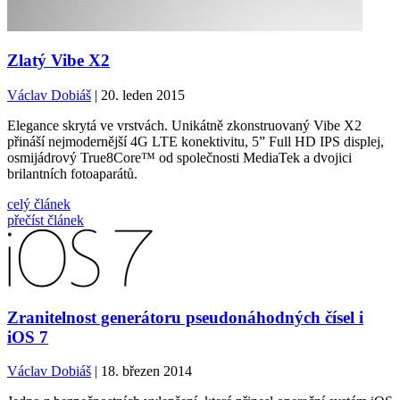
Zlatý Vibe X2
Václav Dobiáš
| 20. leden 2015
Elegance skrytá ve vrstvách. Unikátně zkonstruovaný Vibe X2
přináší nejmodernější 4G LTE konektivitu, 5” Full HD IPS displej,
osmijádrový True8Core™ od společnosti MediaTek a dvojici
brilantních fotoaparátů.
celý článek
přečíst článek
Zranitelnost generátoru pseudonáhodných čísel i
iOS 7
Václav Dobiáš
| 18. březen 2014