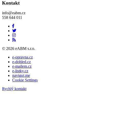
Kontakt
info@eabm.cz
558 644 011
© 2026 eABM s.r.o.
e-opravna.cz
e-dohled.cz
e-mailem.cz
e-listky.cz
naviguj.me
Cookie Settings
Rychlý kontakt