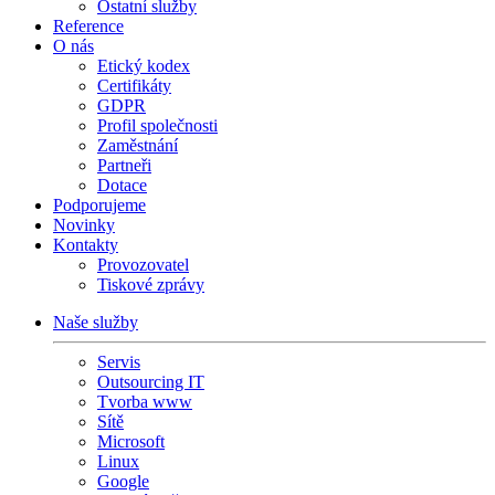
Ostatní služby
Reference
O nás
Etický kodex
Certifikáty
GDPR
Profil společnosti
Zaměstnání
Partneři
Dotace
Podporujeme
Novinky
Kontakty
Provozovatel
Tiskové zprávy
Naše služby
Servis
Outsourcing IT
Tvorba www
Sítě
Microsoft
Linux
Google