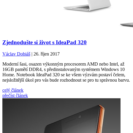
Zjednodušte si život s IdeaPad 320
Václav Dobiáš
| 26. říjen 2017
Moderní šasi, osazen výkonným procesorem AMD nebo Intel, až
16GB pamětí DDR4, s předinstalovaným systémem Windows 10
Home. Notebook IdeaPad 320 se ke všem výzvám postaví čelem,
nejsložitější úkol pro vás bude rozhodnout se pro tu správnou barvu.
celý článek
přečíst článek