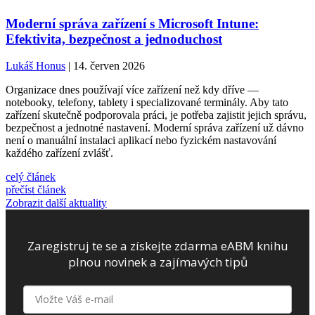
Moderní správa zařízení s Microsoft Intune:
Efektivita, bezpečnost a jednoduchost
Lukáš Honus
| 14. červen 2026
Organizace dnes používají více zařízení než kdy dříve —
notebooky, telefony, tablety i specializované terminály. Aby tato
zařízení skutečně podporovala práci, je potřeba zajistit jejich správu,
bezpečnost a jednotné nastavení. Moderní správa zařízení už dávno
není o manuální instalaci aplikací nebo fyzickém nastavování
každého zařízení zvlášť.
celý článek
přečíst článek
Zobrazit další aktuality
Zaregistruj te se a získejte zdarma eABM knihu
plnou novinek a zajímavých tipů