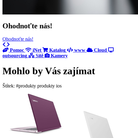
Ohodnoťte nás!
Ohodnoťte nás!
Previous
Next
Pomoc
iNet
Katalog
www
Cloud
outsourcing
Sítě
Kamery
Mohlo by Vás zajímat
Štítek: #produkty produkty ios