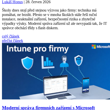
Lukáš Honus
| 28. červen 2026
Školy dnes stojí před stejnou výzvou jako firmy: technika má
pomáhat, ne brzdit. Přesto se v mnoha školách stále řeší ruční
instalace, neaktuální zařízení, bezpečnostní rizika a zbytečné
výpadky výuky. Moderní správa zařízení už ale nevypadá tak, že IT
správce obchází třídy s flash diskem.
celý článek
přečíst článek
Moderní správa firemních zařízení s Microsoft