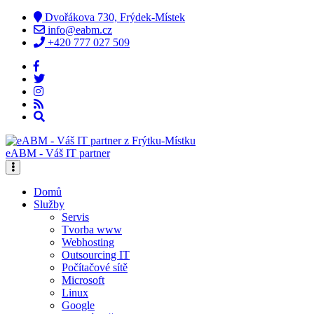
Dvořákova 730, Frýdek-Místek
info@eabm.cz
+420 777 027 509
eABM - Váš IT partner
Domů
Služby
Servis
Tvorba www
Webhosting
Outsourcing IT
Počítačové sítě
Microsoft
Linux
Google