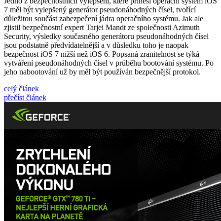
Jedno z bezpečnostních vylepšení, které přinesl operační systém iOS
7 měl být vylepšený generátor pseudonáhodných čísel, tvořící
důležitou součást zabezpečení jádra operačního systému. Jak ale
zjistil bezpečnostní expert Tarjei Mandt ze společnosti Azimuth
Security, výsledky současného generátoru pseudonáhodných čísel
jsou podstatně předvídatelnější a v důsledku toho je naopak
bezpečnost iOS 7 nižší než iOS 6. Popsaná zranitelnost se týká
vytváření pseudonáhodných čísel v průběhu bootování systému. Po
jeho nabootování už by měl být používán bezpečnější protokol.
celý článek
přečíst článek