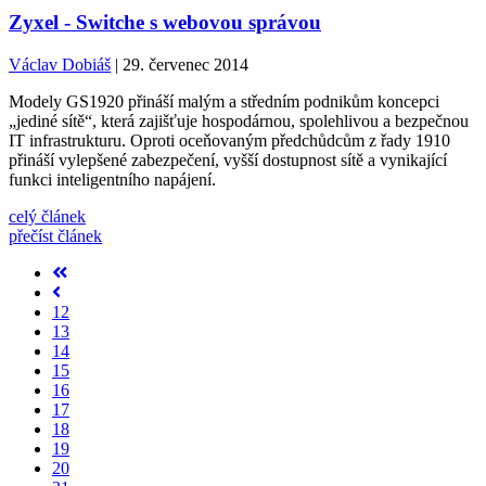
Zyxel - Switche s webovou správou
Václav Dobiáš
| 29. červenec 2014
Modely GS1920 přináší malým a středním podnikům koncepci
„jediné sítě“, která zajišťuje hospodárnou, spolehlivou a bezpečnou
IT infrastrukturu. Oproti oceňovaným předchůdcům z řady 1910
přináší vylepšené zabezpečení, vyšší dostupnost sítě a vynikající
funkci inteligentního napájení.
celý článek
přečíst článek
12
13
14
15
16
17
18
19
20