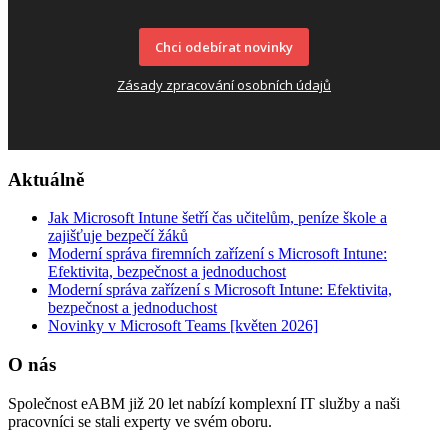
Chci odebírat novinky
Zásady zpracování osobních údajů
Aktuálně
Jak Microsoft Intune šetří čas učitelům, peníze škole a
zajišťuje bezpečí žáků
Moderní správa firemních zařízení s Microsoft Intune:
Efektivita, bezpečnost a jednoduchost
Moderní správa zařízení s Microsoft Intune: Efektivita,
bezpečnost a jednoduchost
Novinky v Microsoft Teams [květen 2026]
O nás
Společnost eABM již 20 let nabízí komplexní IT služby a naši
pracovníci se stali experty ve svém oboru.