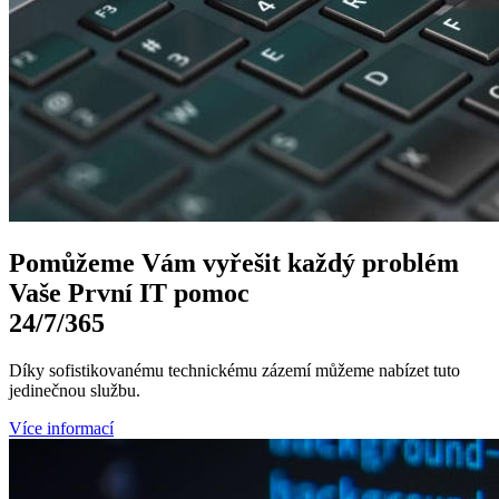
Pomůžeme Vám
vyřešit každý problém
Vaše První
IT pomoc
24/7
/365
Díky sofistikovanému technickému zázemí můžeme nabízet tuto
jedinečnou službu.
Více informací