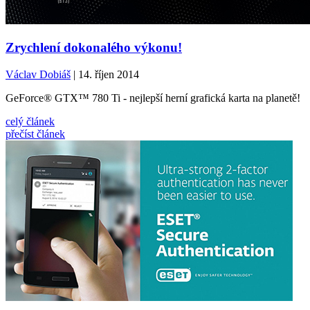
Zrychlení dokonalého výkonu!
Václav Dobiáš
| 14. říjen 2014
GeForce® GTX™ 780 Ti - nejlepší herní grafická karta na planetě!
celý článek
přečíst článek