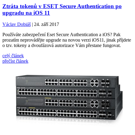
Ztráta tokenů v ESET Secure Authentication po
upgradu na iOS 11
Václav Dobiáš
| 24. září 2017
Používáte zabezpečení Eset Secure Authentication a iOS? Pak
prozatím neprovádějte upgrade na novou verzi iOS11, jinak příjdete
o tzv. tokeny a dvoufázová autorizace Vám přestane fungovat.
celý článek
přečíst článek