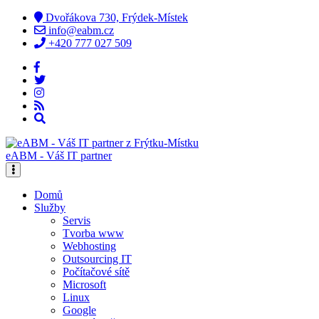
Dvořákova 730, Frýdek-Místek
info@eabm.cz
+420 777 027 509
eABM - Váš IT partner
Domů
Služby
Servis
Tvorba www
Webhosting
Outsourcing IT
Počítačové sítě
Microsoft
Linux
Google