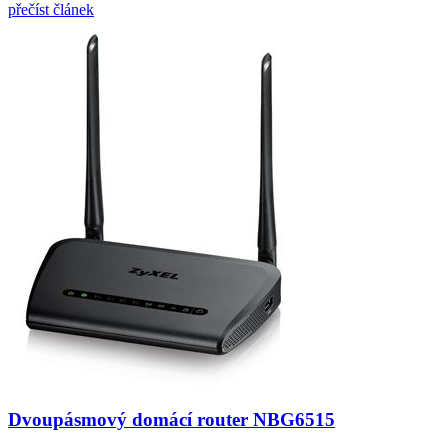
přečíst článek
Dvoupásmový domácí router NBG6515