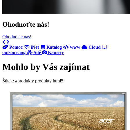
Ohodnoťte nás!
Ohodnoťte nás!
Previous
Next
Pomoc
iNet
Katalog
www
Cloud
outsourcing
Sítě
Kamery
Mohlo by Vás zajímat
Štítek: #produkty produkty html5