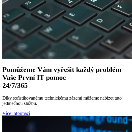
Pomůžeme Vám
vyřešit každý problém
Vaše První
IT pomoc
24/7
/365
Díky sofistikovanému technickému zázemí můžeme nabízet tuto
jedinečnou službu.
Více informací