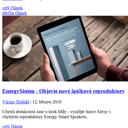
celý článek
přečíst článek
EnergySistem - Objevte nové špičkové reproduktory
Václav Dobiáš
| 12. březen 2019
Chytrá domácnost zase o krok blíže - využijte funce Alexy s
chytrými reproduktory Energy Smart Speakers.
celý článek