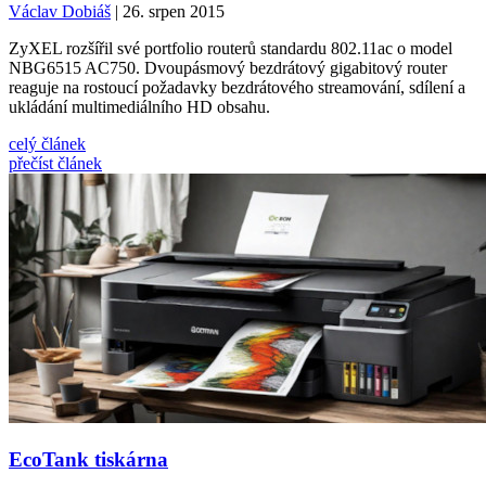
Václav Dobiáš
| 26. srpen 2015
ZyXEL rozšířil své portfolio routerů standardu 802.11ac o model
NBG6515 AC750. Dvoupásmový bezdrátový gigabitový router
reaguje na rostoucí požadavky bezdrátového streamování, sdílení a
ukládání multimediálního HD obsahu.
celý článek
přečíst článek
EcoTank tiskárna