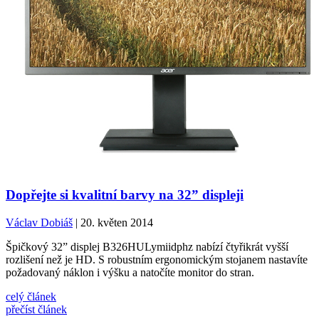
Dopřejte si kvalitní barvy na 32” displeji
Václav Dobiáš
| 20. květen 2014
Špičkový 32” displej B326HULymiidphz nabízí čtyřikrát vyšší
rozlišení než je HD. S robustním ergonomickým stojanem nastavíte
požadovaný náklon i výšku a natočíte monitor do stran.
celý článek
přečíst článek