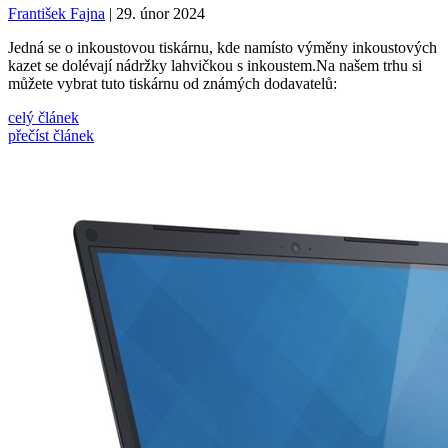
František Fajna
| 29. únor 2024
Jedná se o inkoustovou tiskárnu, kde namísto výměny inkoustových
kazet se dolévají nádržky lahvičkou s inkoustem.Na našem trhu si
můžete vybrat tuto tiskárnu od známých dodavatelů:
celý článek
přečíst článek