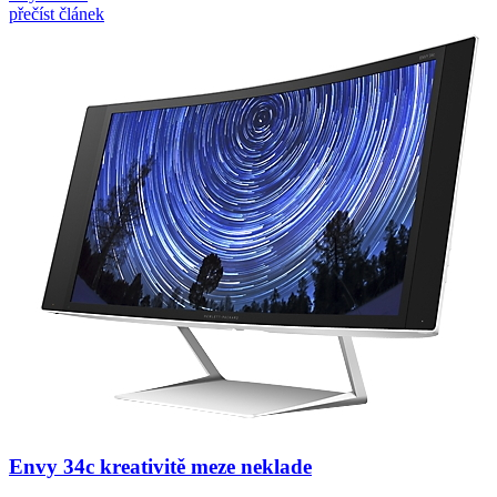
přečíst článek
Envy 34c kreativitě meze neklade