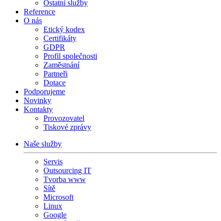
Ostatní služby
Reference
O nás
Etický kodex
Certifikáty
GDPR
Profil společnosti
Zaměstnání
Partneři
Dotace
Podporujeme
Novinky
Kontakty
Provozovatel
Tiskové zprávy
Naše služby
Servis
Outsourcing IT
Tvorba www
Sítě
Microsoft
Linux
Google