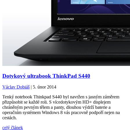
Dotykový ultrabook ThinkPad S440
Václav Dobiáš
| 5. únor 2014
Tenký notebook Thinkpad S440 byl navržen s jasným záměrem
přizpůsobit se každé roli. S vícedotykovým HD+ displejem
chráněným pevným tělem a panty, dlouhou výdrží baterie a
operačním systémem Windows 8 vás pracovně podpoří nejen na
cestách.
celý článek