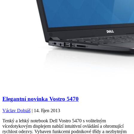
Elegantní novinka Vostro 5470
Václav Dobiáš
| 14. říjen 2013
Tenký a lehký notebook Dell Vostro 5470 s volitelným
vícedotykovým displejem nabízí intuitivní ovládání a ohromující
rychlost odezvy. Vybaven funkcemi podnikové třídy a nezbytným