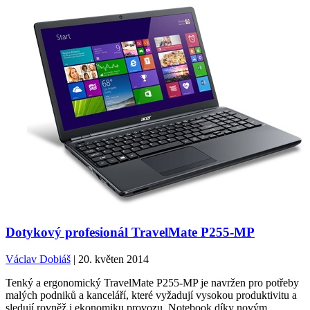
Dotykový profesionál TravelMate P255-MP
Václav Dobiáš
| 20. květen 2014
Tenký a ergonomický TravelMate P255-MP je navržen pro potřeby
malých podniků a kanceláří, které vyžadují vysokou produktivitu a
sledují rovněž i ekonomiku provozu. Notebook díky novým