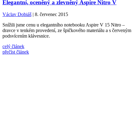
Elegantní, oceněný a zlevněný Aspire Nitro V
Václav Dobiáš
| 8. červenec 2015
Snížili jsme cenu u elegantního notebooku Aspire V 15 Nitro –
dravce v tenkém provedení, ze špičkového materiálu a s červeným
podsvícením klávesnice.
celý článek
přečíst článek