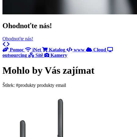
Ohodnoťte nás!
Ohodnoťte nás!
Previous
Next
Pomoc
iNet
Katalog
www
Cloud
outsourcing
Sítě
Kamery
Mohlo by Vás zajímat
Štítek: #produkty produkty email