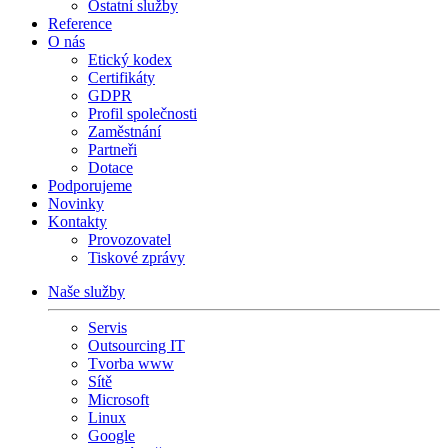
Ostatní služby
Reference
O nás
Etický kodex
Certifikáty
GDPR
Profil společnosti
Zaměstnání
Partneři
Dotace
Podporujeme
Novinky
Kontakty
Provozovatel
Tiskové zprávy
Naše služby
Servis
Outsourcing IT
Tvorba www
Sítě
Microsoft
Linux
Google