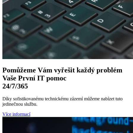
Pomůžeme Vám
vyřešit každý problém
Vaše První
IT pomoc
24/7
/365
Díky sofistikovanému technickému zázemí můžeme nabízet tuto
jedinečnou službu.
Více informací