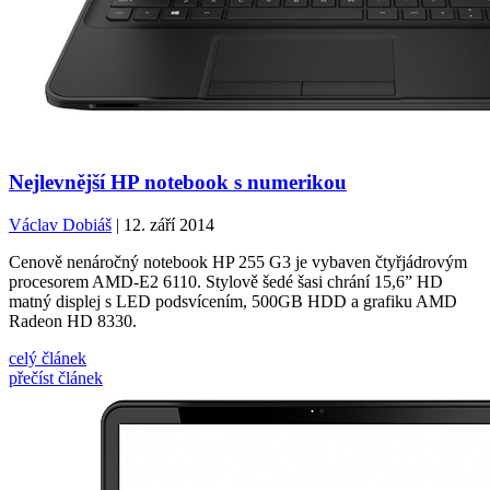
Nejlevnější HP notebook s numerikou
Václav Dobiáš
| 12. září 2014
Cenově nenáročný notebook HP 255 G3 je vybaven čtyřjádrovým
procesorem AMD-E2 6110. Stylově šedé šasi chrání 15,6” HD
matný displej s LED podsvícením, 500GB HDD a grafiku AMD
Radeon HD 8330.
celý článek
přečíst článek