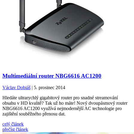
Multimediální router NBG6616 AC1200
Václav Dobiáš
| 5. prosinec 2014
Hledáte ultrarychlý gigabitový router pro snadné streamování
obsahu v HD kvalitě? Tak už ho máte! Nový dvoupásmový router
NBG6616 AC1200 využívá nejmodernější AC technologie pro
zajištění souběžného přenosu dat.
celý článek
přečíst článek