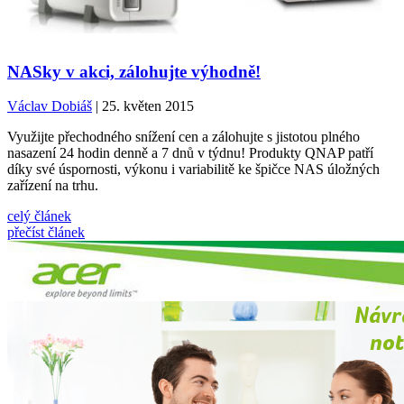
NASky v akci, zálohujte výhodně!
Václav Dobiáš
| 25. květen 2015
Využijte přechodného snížení cen a zálohujte s jistotou plného
nasazení 24 hodin denně a 7 dnů v týdnu! Produkty QNAP patří
díky své úspornosti, výkonu i variabilitě ke špičce NAS úložných
zařízení na trhu.
celý článek
přečíst článek