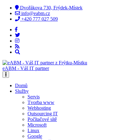
Dvořákova 730, Frýdek-Místek
info@eabm.cz
+420 777 027 509
eABM - Váš IT partner
Domů
Služby
Servis
Tvorba www
Webhosting
Outsourcing IT
Počítačové sítě
Microsoft
Linux
Google