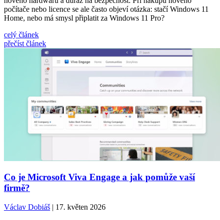
nového hardwaru a důraz na bezpečnost. Při nákupu nového
počítače nebo licence se ale často objeví otázka: stačí Windows 11
Home, nebo má smysl připlatit za Windows 11 Pro?
celý článek
přečíst článek
Co je Microsoft Viva Engage a jak pomůže vaší
firmě?
Václav Dobiáš
| 17. květen 2026