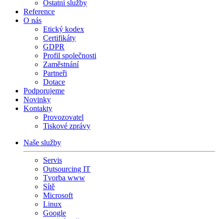
Ostatní služby
Reference
O nás
Etický kodex
Certifikáty
GDPR
Profil společnosti
Zaměstnání
Partneři
Dotace
Podporujeme
Novinky
Kontakty
Provozovatel
Tiskové zprávy
Naše služby
Servis
Outsourcing IT
Tvorba www
Sítě
Microsoft
Linux
Google