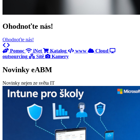
Ohodnoťte nás!
Ohodnoťte nás!
Previous
Next
Pomoc
iNet
Katalog
www
Cloud
outsourcing
Sítě
Kamery
Novinky eABM
Novinky nejen ze světa IT