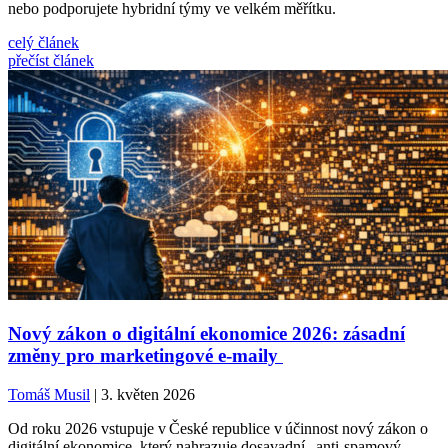
nebo podporujete hybridní týmy ve velkém měřítku.
celý článek
přečíst článek
Nový zákon o digitální ekonomice 2026: zásadní
změny pro marketingové e‑maily
Tomáš Musil
| 3. květen 2026
Od roku 2026 vstupuje v České republice v účinnost nový zákon o
digitální ekonomice, který nahrazuje dosavadní „anti‑spamový