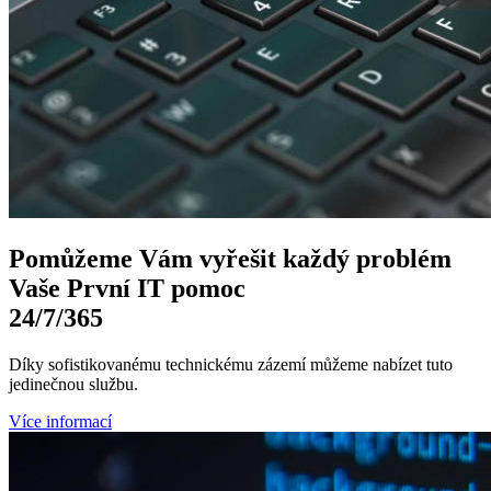
Pomůžeme Vám
vyřešit každý problém
Vaše První
IT pomoc
24/7
/365
Díky sofistikovanému technickému zázemí můžeme nabízet tuto
jedinečnou službu.
Více informací