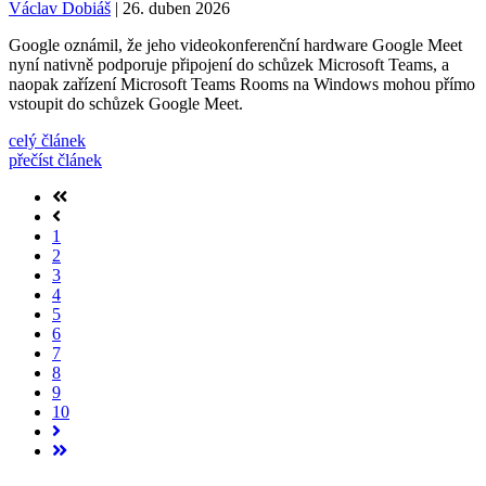
Václav Dobiáš
| 26. duben 2026
Google oznámil, že jeho videokonferenční hardware Google Meet
nyní nativně podporuje připojení do schůzek Microsoft Teams, a
naopak zařízení Microsoft Teams Rooms na Windows mohou přímo
vstoupit do schůzek Google Meet.
celý článek
přečíst článek
1
2
3
4
5
6
7
8
9
10