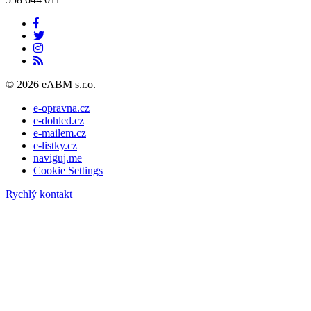
© 2026 eABM s.r.o.
e-opravna.cz
e-dohled.cz
e-mailem.cz
e-listky.cz
naviguj.me
Cookie Settings
Rychlý kontakt