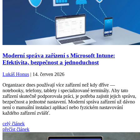
Moderní správa zařízení s Microsoft Intune:
Efektivita, bezpečnost a jednoduchost
Lukáš Honus
| 14. červen 2026
Organizace dnes používají více zařízení než kdy dříve —
notebooky, telefony, tablety i specializované terminály. Aby tato
zařízení skutečně podporovala práci, je potřeba zajistit jejich správu,
bezpečnost a jednotné nastavení. Moderní správa zařízení už dávno
není o manuální instalaci aplikací nebo fyzickém nastavování
každého zařízení zvlášť.
celý článek
přečíst článek