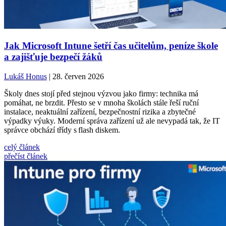
Jak Microsoft Intune šetří čas učitelům, peníze škole
a zajišťuje bezpečí žáků
Lukáš Honus
| 28. červen 2026
Školy dnes stojí před stejnou výzvou jako firmy: technika má
pomáhat, ne brzdit. Přesto se v mnoha školách stále řeší ruční
instalace, neaktuální zařízení, bezpečnostní rizika a zbytečné
výpadky výuky. Moderní správa zařízení už ale nevypadá tak, že IT
správce obchází třídy s flash diskem.
celý článek
přečíst článek