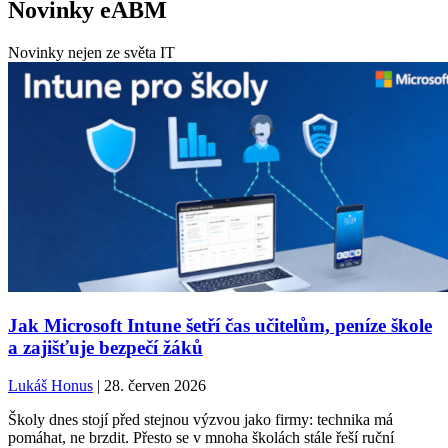
Novinky eABM
Novinky nejen ze světa IT
Jak Microsoft Intune šetří čas učitelům, peníze škole
a zajišťuje bezpečí žáků
Lukáš Honus
| 28. červen 2026
Školy dnes stojí před stejnou výzvou jako firmy: technika má
pomáhat, ne brzdit. Přesto se v mnoha školách stále řeší ruční