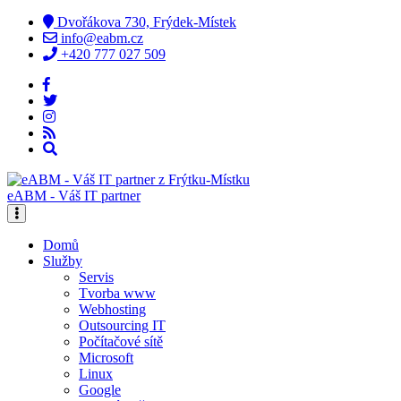
Dvořákova 730, Frýdek-Místek
info@eabm.cz
+420 777 027 509
eABM - Váš IT partner
Domů
Služby
Servis
Tvorba www
Webhosting
Outsourcing IT
Počítačové sítě
Microsoft
Linux
Google