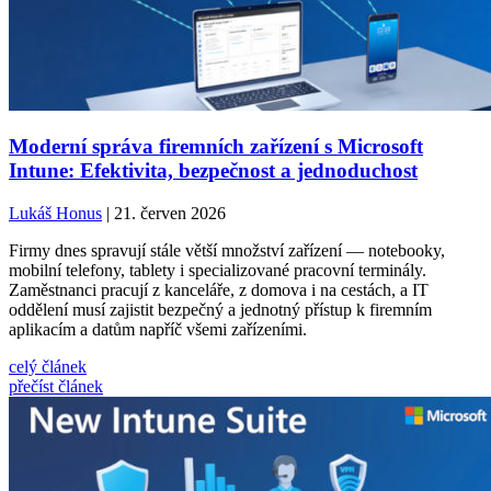
Moderní správa firemních zařízení s Microsoft
Intune: Efektivita, bezpečnost a jednoduchost
Lukáš Honus
| 21. červen 2026
Firmy dnes spravují stále větší množství zařízení — notebooky,
mobilní telefony, tablety i specializované pracovní terminály.
Zaměstnanci pracují z kanceláře, z domova i na cestách, a IT
oddělení musí zajistit bezpečný a jednotný přístup k firemním
aplikacím a datům napříč všemi zařízeními.
celý článek
přečíst článek